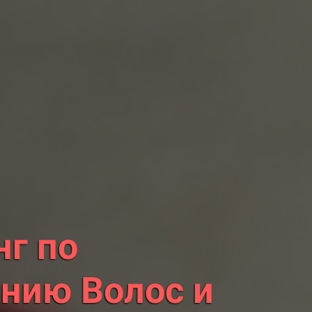
г по
нию Волос и