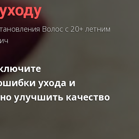
уходу
становления Волос с 20+ летним
вич
сключите
ошибки ухода и
но улучшить качество