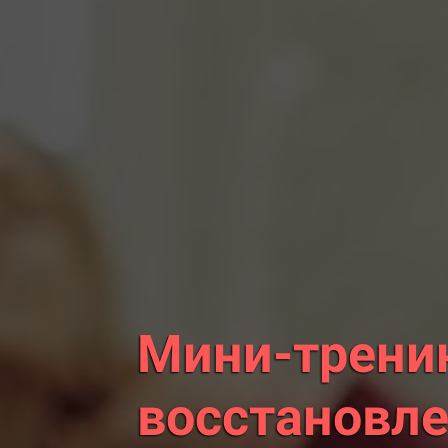
Мини-тренин
восстановле